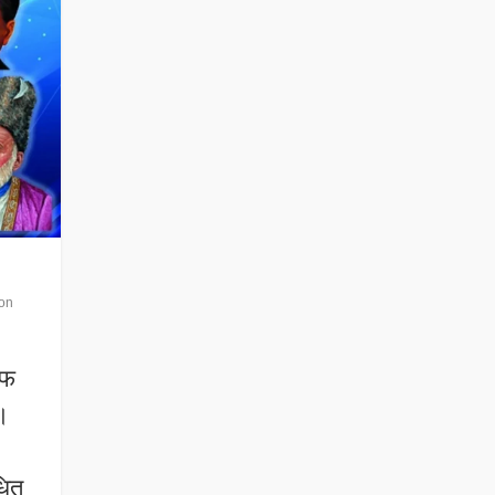
on
ाफ
ै।
धित