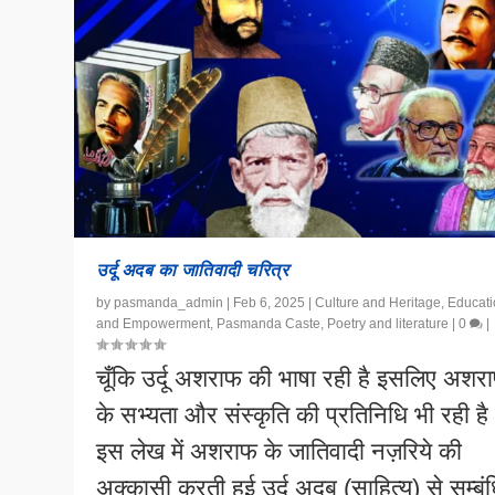
उर्दू अदब का जातिवादी चरित्र
by
pasmanda_admin
|
Feb 6, 2025
|
Culture and Heritage
,
Educati
and Empowerment
,
Pasmanda Caste
,
Poetry and literature
|
0
|
चूँकि उर्दू अशराफ की भाषा रही है इसलिए अशर
के सभ्यता और संस्कृति की प्रतिनिधि भी रही ह
इस लेख में अशराफ के जातिवादी नज़रिये की
अक्कासी करती हुई उर्दू अदब (साहित्य) से सम्बं