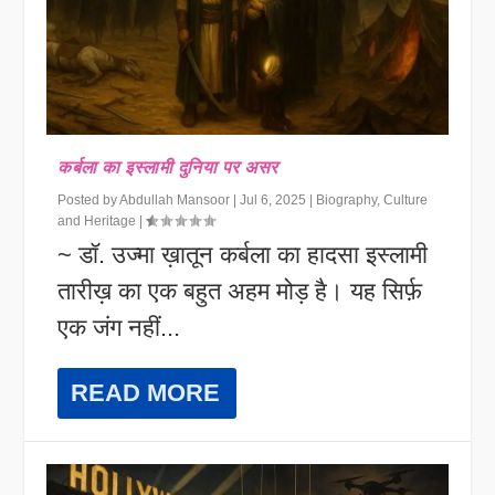
कर्बला का इस्लामी दुनिया पर असर
Posted by
Abdullah Mansoor
|
Jul 6, 2025
|
Biography
,
Culture
and Heritage
|
~ डॉ. उज्मा ख़ातून कर्बला का हादसा इस्लामी
तारीख़ का एक बहुत अहम मोड़ है। यह सिर्फ़
एक जंग नहीं...
READ MORE