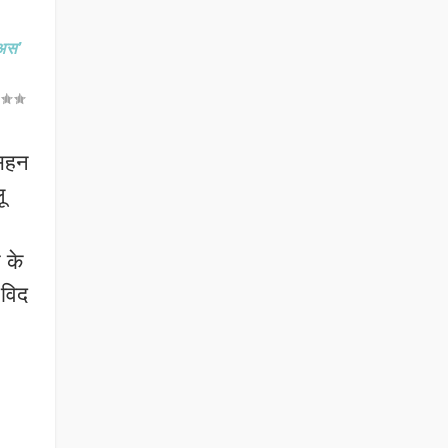
 अस’
 सहन
ू
 के
 विद