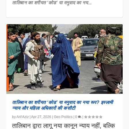
तालिबान का शरीयत ‘कोड’ या मनुवाद का नय...
Not in Islam’s Name: Rethinking the
तालिबान के साथ भारत का सतर्क और संवेदनशील संवाद...
Taliban’s Lega...
तालिबान का शरीयत ‘कोड’ या मनुवाद का नया रूप? इस्लामी
न्याय और महिला अधिकारों की कसौटी
by
Arif Aziz
|
Apr 27, 2026
|
Geo Politics
|
0
|
तालिबान द्वारा लागू नया कानून न्याय नहीं, बल्कि