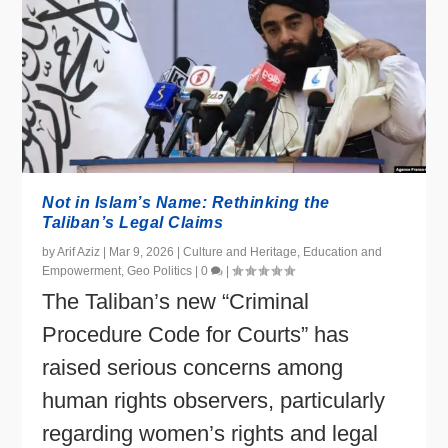
Not in Islam’s Name: Rethinking the
Taliban’s Legal Claims
by
Arif Aziz
|
Mar 9, 2026
|
Culture and Heritage
,
Education and
Empowerment
,
Geo Politics
|
0
|
The Taliban’s new “Criminal
Procedure Code for Courts” has
raised serious concerns among
human rights observers, particularly
regarding women’s rights and legal