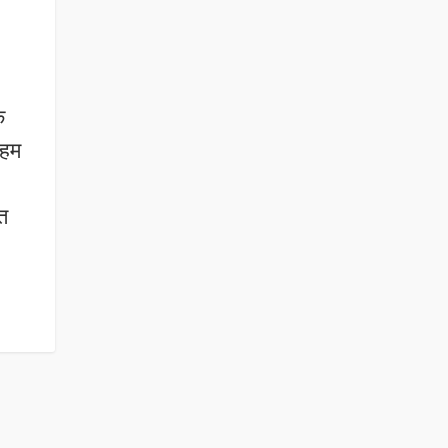
े
 हम
त