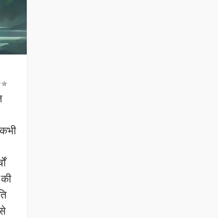
ज
ह
 कभी
ों
 की
ति
से