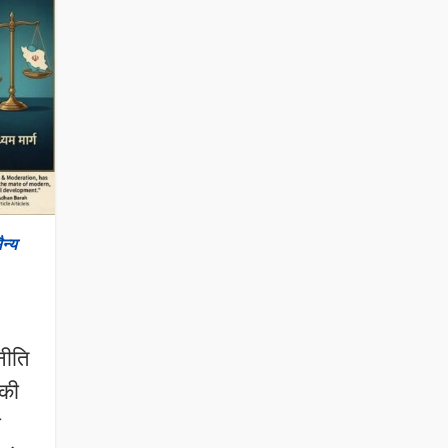
न्य
ह
नीति
 की
ी