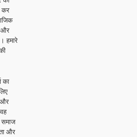
र को
ी कर
ामाजिक
ोप और
ै। हमारे
 की
ग का
 लिए
ब और
 वह
ि समाज
यता और