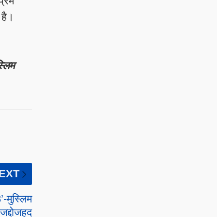
्रेम
 है।
्लिम
EXT
-मुस्लिम
जद्दोजहद