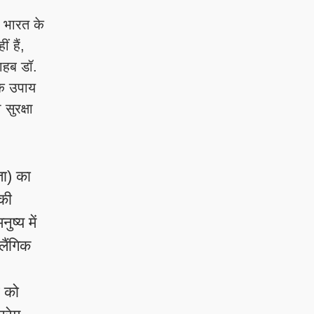
े भारत के
 हैं,
ाहब डॉ.
िक उपाय
सुरक्षा
ता) का
 की
ष्य में
लैंगिक
व को