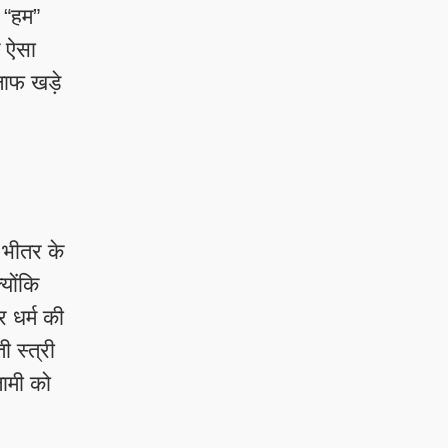
र “हम”
क ऐसा
लाफ खड़े
 भीतर के
योंकि
 धर्म की
 स्त्री
ामी को