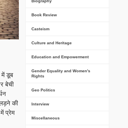
Biography
Book Review
Casteism
Culture and Heritage
Education and Empowerment
Gender Equality and Women's
ें डूब
Rights
और बेची
Geo Politics
्थन
लड़ने की
Interview
ं प्रेम
Miscellaneous